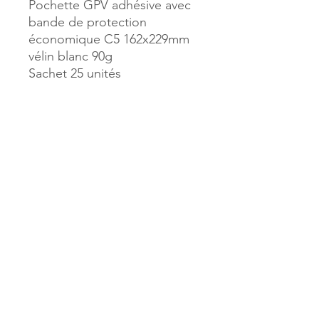
Pochette GPV adhésive avec
bande de protection
économique C5 162x229mm
vélin blanc 90g
Sachet 25 unités
Référence :
18888
MILLE & UNE PAGES
173, rue Thiers
40700 HAGETMAU
Tél.
05.58.79.53.04
Mail :
hagetmau.1001pages@gmail.com
MILLE & UNE PAGES
25, avenue Pierre Bouneau
40270 GRENADE SUR ADOUR
Tél.
05.58.76.71.05
Mail :
grenade.1001pages@gmail.com