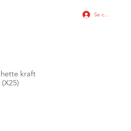
Se connecter
hette kraft
 (X25)