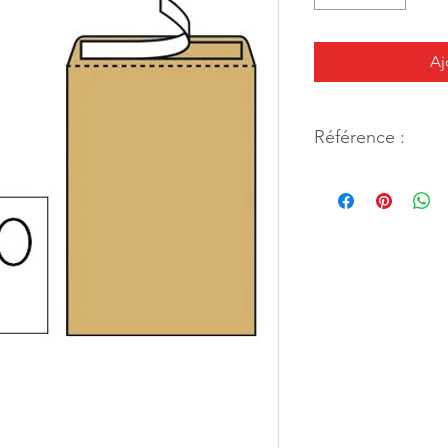
Aj
Référence :
38107