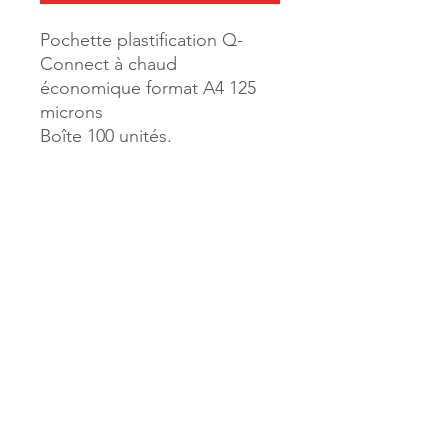
Pochette plastification Q-
Connect à chaud
économique format A4 125
microns
Boîte 100 unités.
Référence :
44012
Page catalogue général :
77
MILLE & UNE PAGES
173, rue Thiers
40700 HAGETMAU
Tél.
05.58.79.53.04
Mail :
hagetmau.1001pages@gmail.com