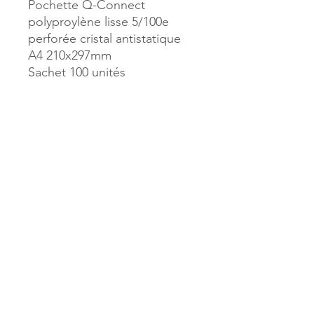
Pochette Q-Connect
polyproylène lisse 5/100e
perforée cristal antistatique
A4 210x297mm
Sachet 100 unités
Référence :
52386
MILLE & UNE PAGES
173, rue Thiers
40700 HAGETMAU
Tél.
05.58.79.53.04
Mail :
hagetmau.1001pages@gmail.com
MILLE & UNE PAGES
25, avenue Pierre Bouneau
40270 GRENADE SUR ADOUR
Tél.
05.58.76.71.05
Mail :
grenade.1001pages@gmail.com