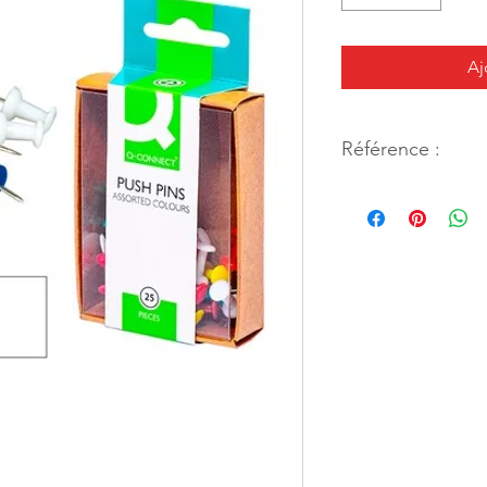
Aj
Référence :
38720