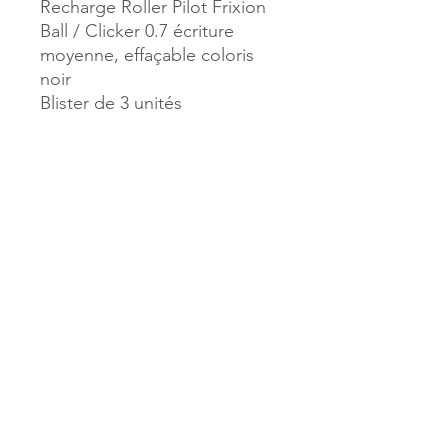
Recharge Roller Pilot Frixion
Ball / Clicker 0.7 écriture
moyenne, effaçable coloris
noir
Blister de 3 unités
Référence :
27603
MILLE & UNE PAGES
173, rue Thiers
40700 HAGETMAU
Tél.
05.58.79.53.04
Mail :
hagetmau.1001pages@gmail.com
MILLE & UNE PAGES
25, avenue Pierre Bouneau
40270 GRENADE SUR ADOUR
Tél.
05.58.76.71.05
Mail :
grenade.1001pages@gmail.com