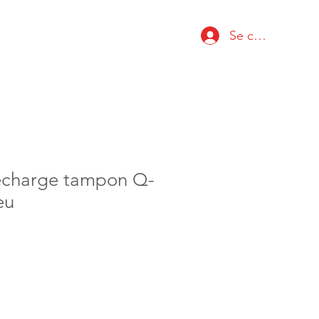
Se connecter
echarge tampon Q-
eu