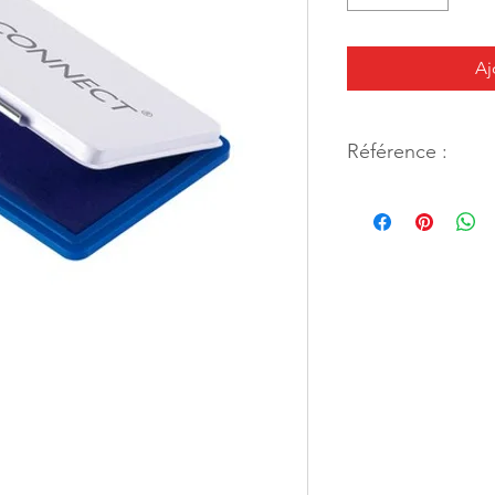
Aj
Référence :
952387