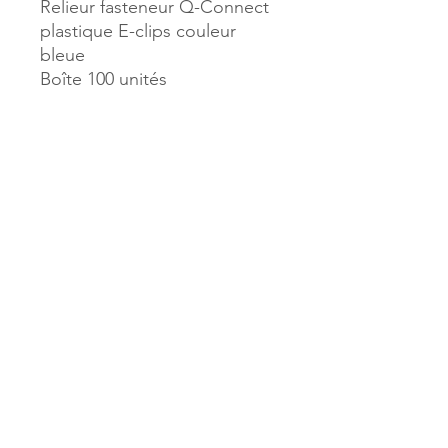
Relieur fasteneur Q-Connect
plastique E-clips couleur
bleue
Boîte 100 unités
Référence :
13478
MILLE & UNE PAGES
173, rue Thiers
40700 HAGETMAU
Tél.
05.58.79.53.04
Mail :
hagetmau.1001pages@gmail.com
MILLE & UNE PAGES
25, avenue Pierre Bouneau
40270 GRENADE SUR ADOUR
Tél.
05.58.76.71.05
Mail :
grenade.1001pages@gmail.com