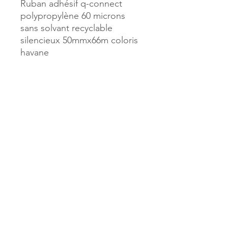
Ruban adhésif q-connect
polypropylène 60 microns
sans solvant recyclable
silencieux 50mmx66m coloris
havane
Référence :
41308
MILLE & UNE PAGES
173, rue Thiers
40700 HAGETMAU
Tél.
05.58.79.53.04
Mail :
hagetmau.1001pages@gmail.com
MILLE & UNE PAGES
25, avenue Pierre Bouneau
40270 GRENADE SUR ADOUR
Tél.
05.58.76.71.05
Mail :
grenade.1001pages@gmail.com