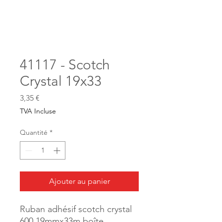
41117 - Scotch
Crystal 19x33
Prix
3,35 €
TVA Incluse
Quantité
*
Ajouter au panier
Ruban adhésif scotch crystal
600 19mmx33m boîte