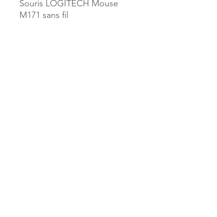
Souris LOGITECH Mouse
M171 sans fil
Référence :
A- 2502824
MILLE & UNE PAGES
173, rue Thiers
40700 HAGETMAU
Tél.
05.58.79.53.04
Mail :
hagetmau.1001pages@gmail.com
MILLE & UNE PAGES
25, avenue Pierre Bouneau
40270 GRENADE SUR ADOUR
Tél.
05.58.76.71.05
Mail :
grenade.1001pages@gmail.com
© 2023 par Mille & Une Pages.