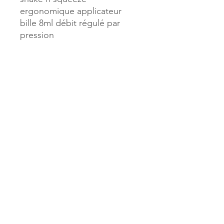
ergonomique applicateur
bille 8ml débit régulé par
pression
Référence :
44500
MILLE & UNE PAGES
173, rue Thiers
40700 HAGETMAU
Tél.
05.58.79.53.04
Mail :
hagetmau.1001pages@gmail.com
MILLE & UNE PAGES
25, avenue Pierre Bouneau
40270 GRENADE SUR ADOUR
Tél.
05.58.76.71.05
Mail :
grenade.1001pages@gmail.com