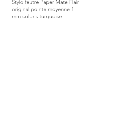
Stylo feutre Paper Mate Flair
original pointe moyenne 1
mm coloris turquoise
Référence :
40679
MILLE & UNE PAGES
173, rue Thiers
40700 HAGETMAU
Tél.
05.58.79.53.04
Mail :
hagetmau.1001pages@gmail.com
MILLE & UNE PAGES
25, avenue Pierre Bouneau
40270 GRENADE SUR ADOUR
Tél.
05.58.76.71.05
Mail :
grenade.1001pages@gmail.com