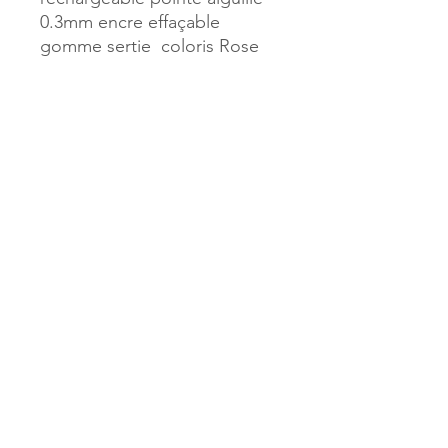
0.3mm encre effaçable
gomme sertie coloris Rose
Référence :
35514
MILLE & UNE PAGES
173, rue Thiers
40700 HAGETMAU
Tél.
05.58.79.53.04
Mail :
hagetmau.1001pages@gmail.com
MILLE & UNE PAGES
25, avenue Pierre Bouneau
40270 GRENADE SUR ADOUR
Tél.
05.58.76.71.05
Mail :
grenade.1001pages@gmail.com
© 2023 par Mille & Une Pages.