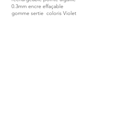
0.3mm encre effaçable
gomme sertie coloris Violet
Référence :
35513
MILLE & UNE PAGES
173, rue Thiers
40700 HAGETMAU
Tél.
05.58.79.53.04
Mail :
hagetmau.1001pages@gmail.com
MILLE & UNE PAGES
25, avenue Pierre Bouneau
40270 GRENADE SUR ADOUR
Tél.
05.58.76.71.05
Mail :
grenade.1001pages@gmail.com
© 2023 par Mille & Une Pages.