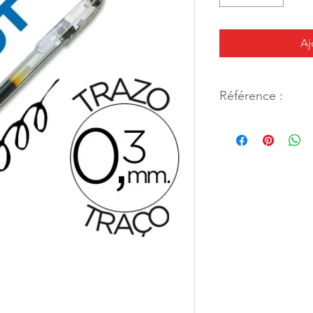
Aj
Référence :
11470