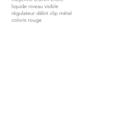
liquide niveau visible
régulateur débit clip métal
coloris rouge
Référence :
11324
MILLE & UNE PAGES
173, rue Thiers
40700 HAGETMAU
Tél.
05.58.79.53.04
Mail :
hagetmau.1001pages@gmail.com
MILLE & UNE PAGES
25, avenue Pierre Bouneau
40270 GRENADE SUR ADOUR
Tél.
05.58.76.71.05
Mail :
grenade.1001pages@gmail.com