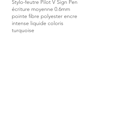
Stylo-feutre Pilot V Sign Pen
écriture moyenne 0.6mm
pointe fibre polyester encre
intense liquide coloris
turquoise
Référence :
147734
MILLE & UNE PAGES
173, rue Thiers
40700 HAGETMAU
Tél.
05.58.79.53.04
Mail :
hagetmau.1001pages@gmail.com
MILLE & UNE PAGES
25, avenue Pierre Bouneau
40270 GRENADE SUR ADOUR
Tél.
05.58.76.71.05
Mail :
grenade.1001pages@gmail.com