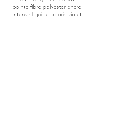
pointe fibre polyester encre
intense liquide coloris violet
Référence :
988845
MILLE & UNE PAGES
173, rue Thiers
40700 HAGETMAU
Tél.
05.58.79.53.04
Mail :
hagetmau.1001pages@gmail.com
MILLE & UNE PAGES
25, avenue Pierre Bouneau
40270 GRENADE SUR ADOUR
Tél.
05.58.76.71.05
Mail :
grenade.1001pages@gmail.com
© 2023 par Mille & Une Pages.