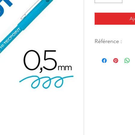
Aj
Référence :
11069