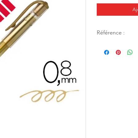
Aj
Référence :
13197