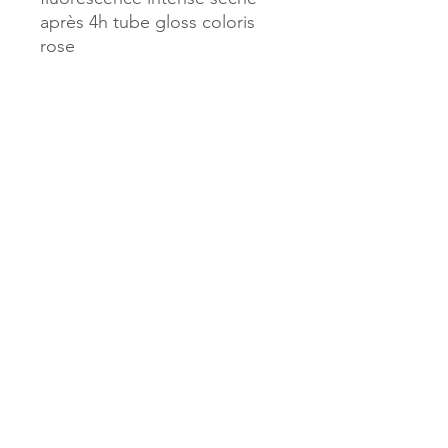
après 4h tube gloss coloris
rose
Référence :
44903
MILLE & UNE PAGES
173, rue Thiers
40700 HAGETMAU
Tél.
05.58.79.53.04
Mail :
hagetmau.1001pages@gmail.com
MILLE & UNE PAGES
25, avenue Pierre Bouneau
40270 GRENADE SUR ADOUR
Tél.
05.58.76.71.05
Mail :
grenade.1001pages@gmail.com
© 2023 par Mille & Une Pages.