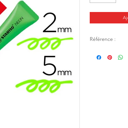
Aj
Référence :
44901