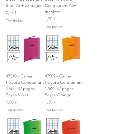
Sept A5+ 32 pages
Conquerant A5+
Incolore
Prix
0,75 €
Prix
1,50 €
TVA Incluse
TVA Incluse
47510 - Cahier
47509 - Cahier
Polypro Conquerant
Polypro Conquerant
17x22 32 pages
17x22 32 pages
Seyes Violet
Seyes Orange
Prix
Prix
1,80 €
1,30 €
TVA Incluse
TVA Incluse