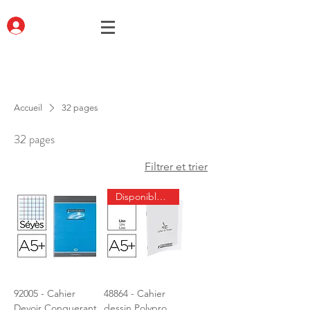
Accueil
32 pages
32 pages
Filtrer et trier
Disponible jusqu'à épuisement
92005 - Cahier
48864 - Cahier
Devoir Conquerant
dessin Polypro