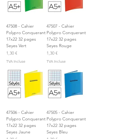
47508 - Cahier
47507 - Cahier
Polypro Conquerant
Polypro Conquerant
17x22 32 pages
17x22 32 pages
Seyes Vert
Seyes Rouge
Prix
Prix
1,30 €
1,30 €
TVA Incluse
TVA Incluse
47506 - Cahier
47505 - Cahier
Polypro Conquerant
Polypro Conquerant
17x22 32 pages
17x22 32 pages
Seyes Jaune
Seyes Bleu