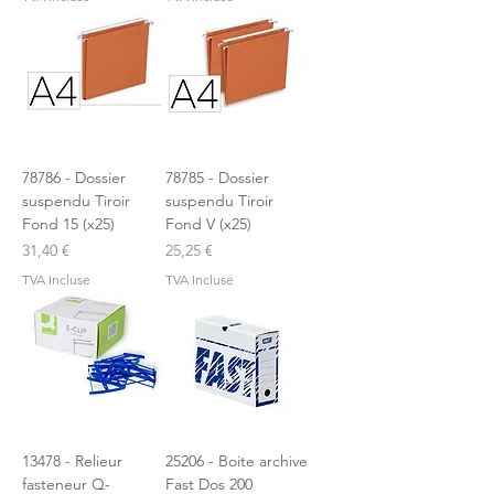
78786 - Dossier
78785 - Dossier
suspendu Tiroir
suspendu Tiroir
Fond 15 (x25)
Fond V (x25)
Prix
Prix
31,40 €
25,25 €
TVA Incluse
TVA Incluse
13478 - Relieur
25206 - Boite archive
fasteneur Q-
Fast Dos 200