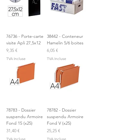
76736 - Porte-carte
38442 - Conteneur
visite Apli 27,5x12
Hamelin 5/6 boites
Prix
Prix
9,35 €
6,05 €
TVA Incluse
TVA Incluse
78783 - Dossier
78782 - Dossier
suspendu Armoire
suspendu Armoire
Fond 15 (x25)
Fond V (x25)
Prix
Prix
31,40 €
25,25 €
TVA Incluse
TVA Incluse