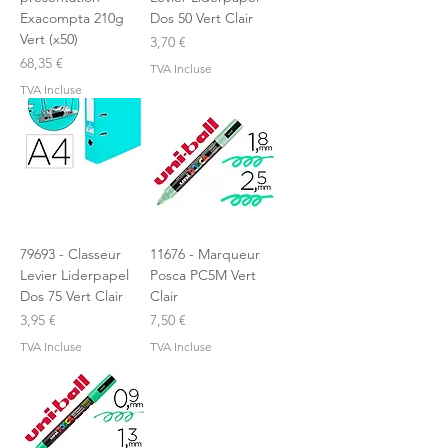
Exacompta 210g
Dos 50 Vert Clair
Vert (x50)
Prix
3,70 €
Prix
68,35 €
TVA Incluse
TVA Incluse
79693 - Classeur
11676 - Marqueur
Levier Liderpapel
Posca PC5M Vert
Dos 75 Vert Clair
Clair
Prix
Prix
3,95 €
7,50 €
TVA Incluse
TVA Incluse