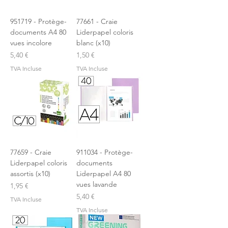
951719 - Protège-
77661 - Craie
documents A4 80
Liderpapel coloris
vues incolore
blanc (x10)
Prix
Prix
5,40 €
1,50 €
TVA Incluse
TVA Incluse
77659 - Craie
911034 - Protège-
Liderpapel coloris
documents
assortis (x10)
Liderpapel A4 80
vues lavande
Prix
1,95 €
Prix
5,40 €
TVA Incluse
TVA Incluse