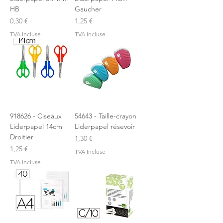
HB
Gaucher
Prix
Prix
0,30 €
1,25 €
TVA Incluse
TVA Incluse
918626 - Ciseaux
54643 - Taille-crayon
Liderpapel 14cm
Liderpapel résevoir
Droitier
Prix
1,30 €
Prix
1,25 €
TVA Incluse
TVA Incluse