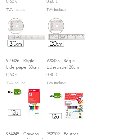
Prix
Prix
0,60 €
0,60 €
TVA Incluse
TVA Incluse
920426 - Règle
920425 - Règle
Liderpapel 30cm
Liderpapel 20cm
Prix
Prix
0,60 €
0,40 €
TVA Incluse
TVA Incluse
934245 - Crayons
952209 - Feutres