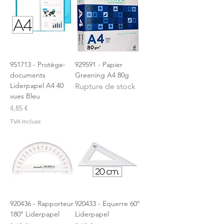
951713 - Protège-
929591 - Papier
documents
Greening A4 80g
Liderpapel A4 40
Rupture de stock
vues Bleu
Prix
4,85 €
TVA Incluse
920436 - Rapporteur
920433 - Equerre 60°
180° Liderpapel
Liderpapel