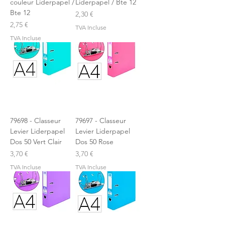
couleur Liderpapel /
Liderpapel / Bte 12
Bte 12
Prix
2,30 €
Prix
2,75 €
TVA Incluse
TVA Incluse
79698 - Classeur
79697 - Classeur
Levier Liderpapel
Levier Liderpapel
Dos 50 Vert Clair
Dos 50 Rose
Prix
Prix
3,70 €
3,70 €
TVA Incluse
TVA Incluse