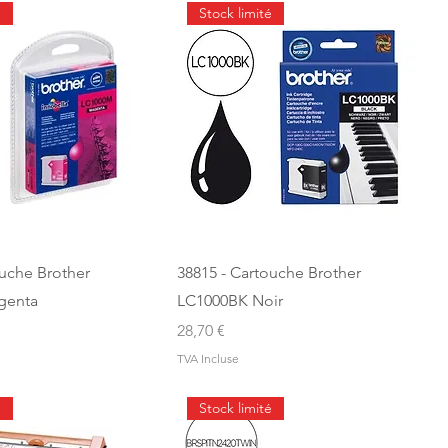
é
Stock limité
ouche Brother
38815 - Cartouche Brother
genta
LC1000BK Noir
Prix
28,70 €
TVA Incluse
é
Stock limité