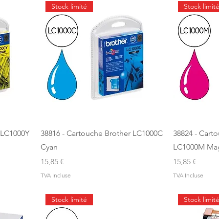
Stock limité
Stock limit
 LC1000Y
38816 - Cartouche Brother LC1000C
38824 - Cart
Cyan
LC1000M Ma
Prix
Prix
15,85 €
15,85 €
TVA Incluse
TVA Incluse
Stock limité
Stock limit