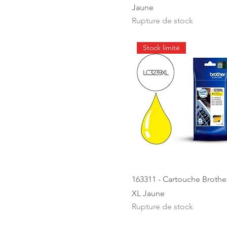
Jaune
Rupture de stock
Stock limité
163311 - Cartouche Brothe
XL Jaune
Rupture de stock