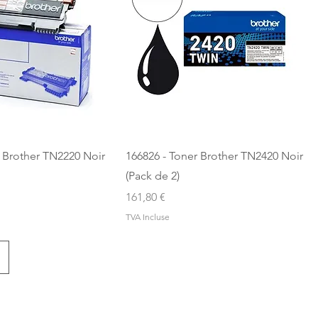
r Brother TN2220 Noir
166826 - Toner Brother TN2420 Noir
(Pack de 2)
Prix
161,80 €
TVA Incluse
au