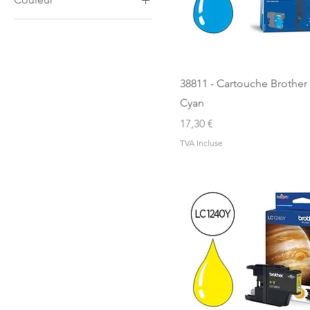
Bleu
Jaune
Magenta
38811 - Cartouche Brother
Noir
Cyan
Prix
17,30 €
TVA Incluse