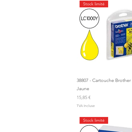
Stock limité
38807 - Cartouche Brother
Jaune
Prix
15,85 €
TVA Incluse
Stock limité