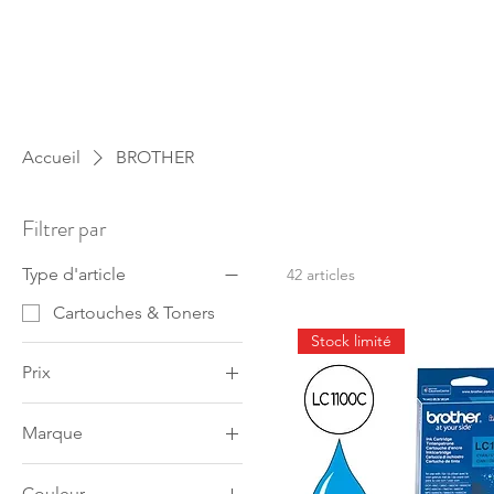
Accueil
BROTHER
Filtrer par
Type d'article
42 articles
Cartouches & Toners
Stock limité
Prix
Marque
15 €
162 €
BROTHER
Couleur