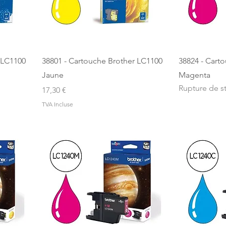
 LC1100
38801 - Cartouche Brother LC1100
38824 - Cart
Jaune
Magenta
Rupture de s
Prix
17,30 €
TVA Incluse